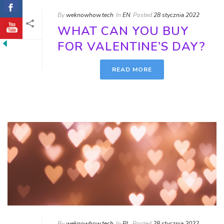
By
weknowhow.tech
In
EN
Posted
28 stycznia 2022
WHAT CAN YOU BUY
FOR VALENTINE’S DAY?
READ MORE
By
weknowhow.tech
In
PL
Posted
28 stycznia 2022