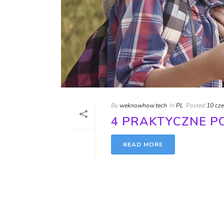
By
weknowhow.tech
In
PL
Posted
10 cz
4 PRAKTYCZNE P
READ MORE