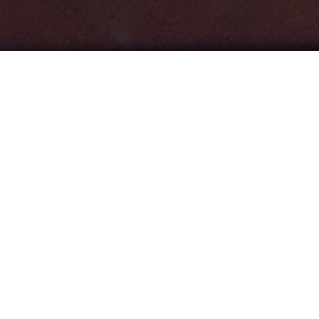
Smartwatch może być twoim osobistym trenerem,
asystentem, pomocnikiem dietetyka, ale i stylowym
dodatkiem. Oto pomysły, jak go wykorzystać przez 24
godziny, aby odkryć jego pełne możliwości.